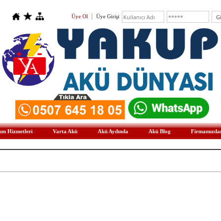
Üye Ol
Üye Girişi
ım Hizmetleri
Varta Akü
Akü Aydında
Akü Blog
Firmamızda