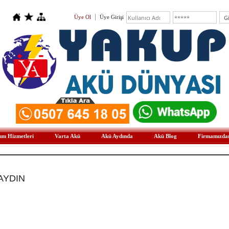
Üye Ol
Üye Girişi
ım Hizmetleri
Varta Akü
Akü Aydında
Akü Blog
Firmamızda
/AYDIN